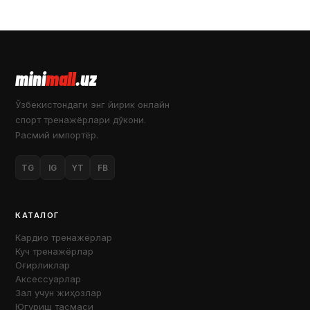
mini
mall
.uz
Ўзбекистондаги энг йирик онлайн
спорт тренажёрлари дўкони.
Расмий импортёр.
TG
IG
YT
FB
КАТАЛОГ
Кардио тренажёрлар
Куч тренажёрлар
Оғирликлар
Аксессуарлар
Зал учун жиҳозлар
Югуриш тасмаси