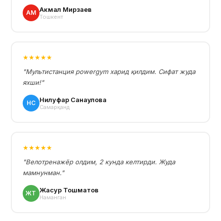
Акмал Мирзаев
АМ
Тошкент
★★★★★
"Мультистанция powergym харид қилдим. Сифат жуда
яхши!"
Нилуфар Санақулова
НС
Самарқанд
★★★★★
"Велотренажёр олдим, 2 кунда келтирди. Жуда
мамнунман."
Жасур Тошматов
ЖТ
Наманган