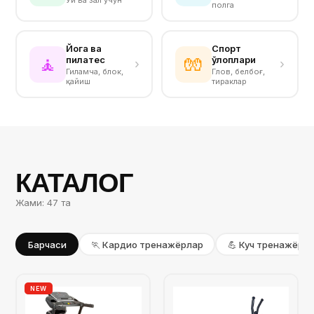
полга
Йога ва
Спорт
🧘
🧤
пилатес
қўлқоплари
›
›
Гиламча, блок,
Глов, белбоғ,
қайиш
тираклар
КАТАЛОГ
Жами: 47 та
Барчаси
🏃 Кардио тренажёрлар
💪 Куч тренажёрл
NEW