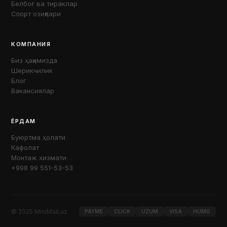
Белбоғ ва тираклар
Спорт озиқлари
КОМПАНИЯ
Биз ҳақимизда
Шерикчилик
Блог
Вакансиялар
ЁРДАМ
Буюртма ҳолати
Кафолат
Монтаж хизмати
+998 99 551-53-53
© 2025 MiniMall.uz
PAYME
CLICK
UZUM
VISA
HUMO