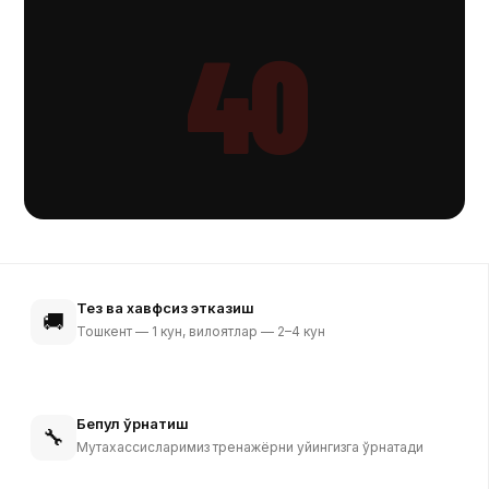
40
Тез ва хавфсиз этказиш
🚚
Тошкент — 1 кун, вилоятлар — 2–4 кун
Бепул ўрнатиш
🔧
Мутахассисларимиз тренажёрни уйингизга ўрнатади