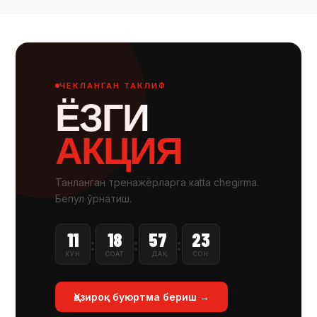
ЧЕКЛАНГАН ТАКЛИФ
ЁЗГИ
АКЦИЯ
Танланган тренажёрларга кatta chegirma.
Бепул ўрнатиш.
11
18
57
22
:
:
:
КУН
СОАТ
ДАҚ
СОН
Ҳозироқ буюртма бериш →