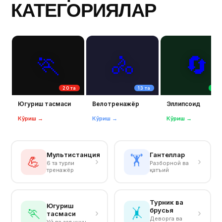
КАТЕГОРИЯЛАР
🏃
🚴
🔄
20 та
13 та
13 
Югуриш тасмаси
Велотренажёр
Эллипсоид
Кўриш →
Кўриш →
Кўриш →
Мультистанция
Гантеллар
🏋️
💪
›
›
6 та турли
Разборной ва
тренажёр
қатъий
Турник ва
Югуриш
🏃
🤸
брусья
›
›
тасмаси
Деворга ва
Уй ва зал учун