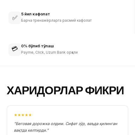
5 йил кафолат
✅
Барча тренажёрларга расмий кафолат
0% бўлиб тўлаш
💳
Payme, Click, Uzum Bank орқали
ХАРИДОРЛАР ФИКРИ
★★★★★
"Беговая дорожка олдим. Сифат зўр, ваъда қилинган
вақтда келтирди."