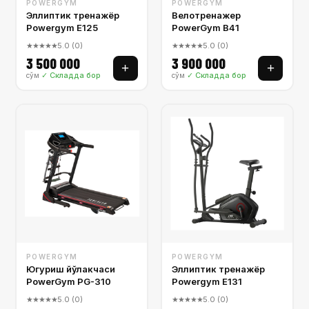
POWERGYM
POWERGYM
Эллиптик тренажёр
Велотренажер
Powergym E125
PowerGym B41
★★★★★
5.0 (0)
★★★★★
5.0 (0)
3 500 000
3 900 000
+
+
✓ Складда бор
✓ Складда бор
сўм
сўм
POWERGYM
POWERGYM
Югуриш йўлакчаси
Эллиптик тренажёр
PowerGym PG-310
Powergym E131
★★★★★
5.0 (0)
★★★★★
5.0 (0)