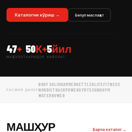
Каталогни кўриш →
Бепул маслаҳат
47
+
50
К+
5
йил
МАҲСУЛОТ
ХАРИДОР
КАФОЛАТ
BODY SOLID
HAMMER
KETTLER
LIFEFITNESS
NORDICTRACK
POWERGYM
TECHNOGYM
РАСМИЙ ДИЛЕР
WATERROWER
МАШҲУР
Барча каталог →