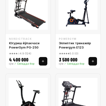
NORDICTRACK
POWERGYM
Югуриш йўлакчаси
Эллиптик тренажёр
PowerGym PG-250
Powergym E123
★★★★☆
4.9 (124)
★★★★★
5.0 (0)
4 400 000
3 500 000
+
+
✓ Складда бор
✓ Складда бор
сўм
сўм