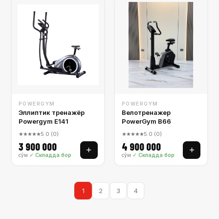
POWERGYM
POWERGYM
Эллиптик тренажёр
Велотренажер
Powergym E141
PowerGym B66
★★★★★
5.0 (0)
★★★★★
5.0 (0)
3 900 000
4 900 000
+
+
✓ Складда бор
✓ Складда бор
сўм
сўм
1
2
3
4