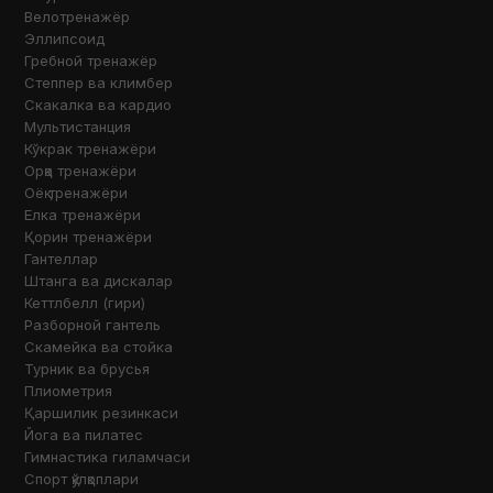
Велотренажёр
Эллипсоид
Гребной тренажёр
Степпер ва климбер
Скакалка ва кардио
Мультистанция
Кўкрак тренажёри
Орқа тренажёри
Оёқ тренажёри
Елка тренажёри
Қорин тренажёри
Гантеллар
Штанга ва дискалар
Кеттлбелл (гири)
Разборной гантель
Скамейка ва стойка
Турник ва брусья
Плиометрия
Қаршилик резинкаси
Йога ва пилатес
Гимнастика гиламчаси
Спорт қўлқоплари