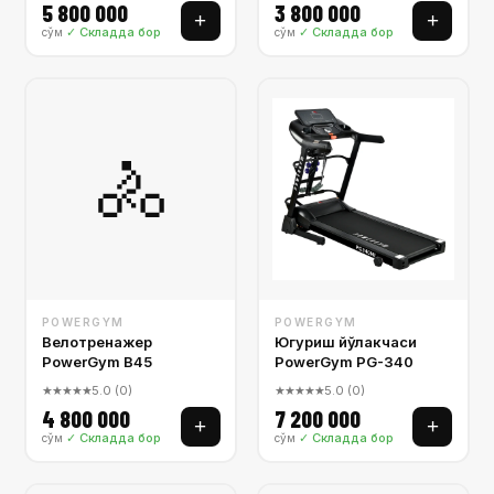
5 800 000
3 800 000
+
+
✓ Складда бор
✓ Складда бор
сўм
сўм
🚴
POWERGYM
POWERGYM
Велотренажер
Югуриш йўлакчаси
PowerGym B45
PowerGym PG-340
★★★★★
5.0 (0)
★★★★★
5.0 (0)
4 800 000
7 200 000
+
+
✓ Складда бор
✓ Складда бор
сўм
сўм