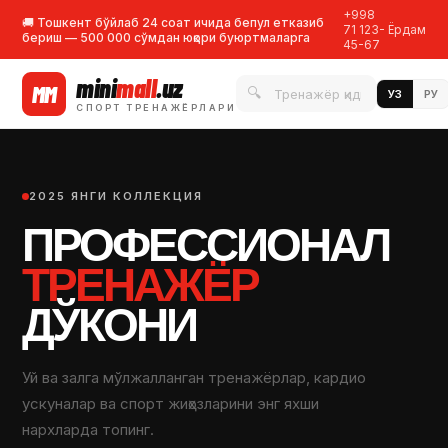
+998
🚚 Тошкент бўйлаб 24 соат ичида бепул етказиб
71 123-
Ёрдам
бериш — 500 000 сўмдан юқори буюртмаларга
45-67
mini
mall
.uz
MM
🔍
УЗ
РУ
СПОРТ ТРЕНАЖЁРЛАРИ
2025 ЯНГИ КОЛЛЕКЦИЯ
ПРОФЕССИОНАЛ
ТРЕНАЖЁР
ДЎКОНИ
Уй ва залга мўлжалланган тренажёрлар, кардио
ускуналар ва спорт жиҳозларини энг яхши
нархларда топинг.