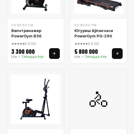
POWERGYM
POWERGYM
Велотренажер
Югуриш йўлакчаси
PowerGym B36
PowerGym PG-290
★★★★★
5.0 (0)
★★★★★
5.0 (0)
3 300 000
5 800 000
+
+
✓ Складда бор
✓ Складда бор
сўм
сўм
🚴