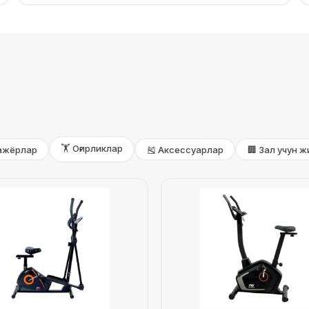
🏋️ Оғирликлар
нажёрлар
🎽 Аксессуарлар
🏢 Зал учун 