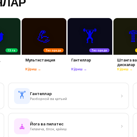
ЯЛАР

💪
🏋️

13 та
Тез орада
Тез орада
д
Мультистанция
Гантеллар
Штанга ва
дискалар
Кўриш →
Кўриш →
Кўриш →
🏋️
Гантеллар
›
Разборной ва қатъий
Йога ва пилатес
🧘
›
Гиламча, блок, қайиш