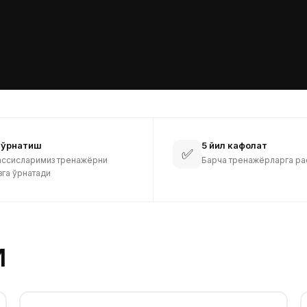
 ўрнатиш
5 йил кафолат
✅
ассисларимиз тренажёрни
Барча тренажёрларга ра
зга ўрнатади
И