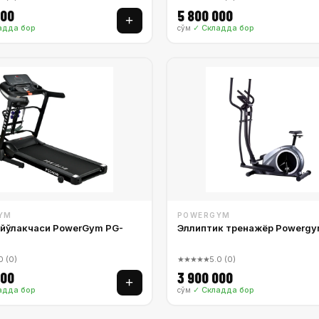
000
5 800 000
+
адда бор
✓ Складда бор
сўм
YM
POWERGYM
йўлакчаси PowerGym PG-
Эллиптик тренажёр Powergy
0 (0)
★★★★★
5.0 (0)
000
3 900 000
+
адда бор
✓ Складда бор
сўм