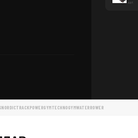
кат.
S
NORDICTRACK
POWERGYM
TECHNOGYM
WATERROWER