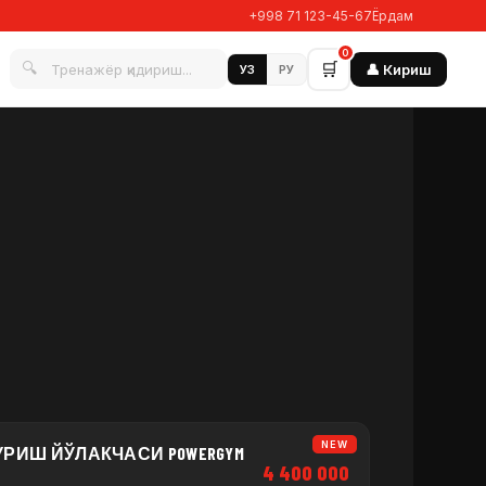
+998 71 123-45-67
Ёрдам
0
🔍
🛒
👤 Кириш
УЗ
РУ
NEW
РИШ ЙЎЛАКЧАСИ POWERGYM
4 400 000