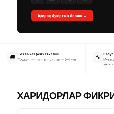
КУН
СОАТ
ДАҚ
СОН
Ҳозироқ буюртма бериш →
Тез ва хавфсиз этказиш
Бепул
🚚
🔧
Тошкент — 1 кун, вилоятлар — 2–4 кун
Мутах
уйинги
ХАРИДОРЛАР ФИКР