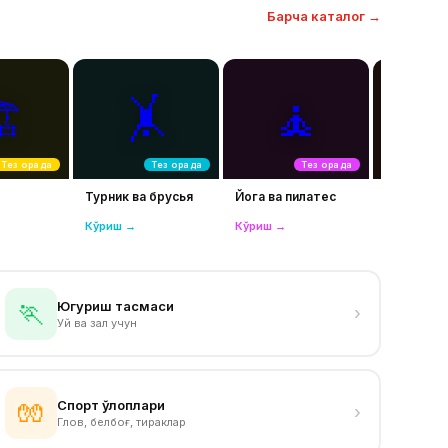
Барча каталог →
️
🤸
🧘

Тез орада
Тез орада
Тез орада
Турник ва брусья
Йога ва пилатес
Скамейка
стойка
Кўриш →
Кўриш →
Кўриш →
Югуриш тасмаси
🏃
›
Уй ва зал учун
Спорт қўлқоплари
🧤
›
Глов, белбоғ, тираклар