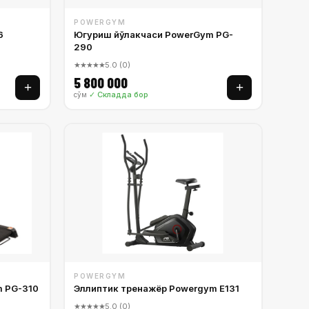
POWERGYM
6
Югуриш йўлакчаси PowerGym PG-
290
★★★★★
5.0 (0)
5 800 000
+
+
✓ Складда бор
сўм
POWERGYM
 PG-310
Эллиптик тренажёр Powergym E131
★★★★★
5.0 (0)