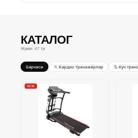
КАТАЛОГ
Жами: 47 та
Барчаси
🏃 Кардио тренажёрлар
💪 Куч тре
NEW