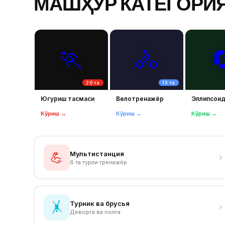
МАШҲУР КАТЕГОРИ
🏃
🚴

20 та
13 та
Югуриш тасмаси
Велотренажёр
Эллипсои
Кўриш →
Кўриш →
Кўриш →
Мультистанция
💪
›
6 та турли тренажёр
Турник ва брусья
🤸
›
Деворга ва полга