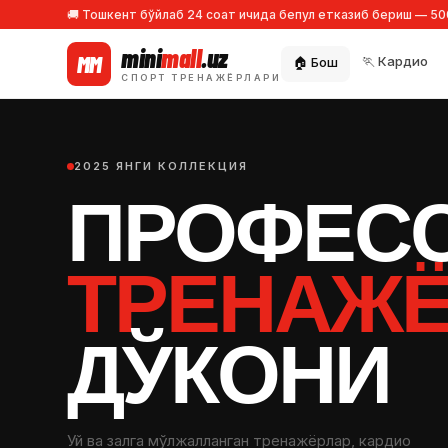
🚚 Тошкент бўйлаб 24 соат ичида бепул етказиб бериш — 5
mini
mall
.uz
MM
🏃 Кардио
🏠 Бош
СПОРТ ТРЕНАЖЁРЛАРИ
2025 ЯНГИ КОЛЛЕКЦИЯ
ПРОФЕС
ТРЕНАЖ
ДЎКОНИ
Уй ва залга мўлжалланган тренажёрлар, кардио