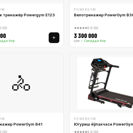
YM
POWERGYM
к тренажёр Powergym E123
Велотренажер PowerGym B3
0 (0)
★★★★★
5.0 (0)
000
3 300 000
+
адда бор
✓ Складда бор
сўм
🚴
YM
POWERGYM
нажер PowerGym B41
Югуриш йўлакчаси PowerGym
0 (0)
★★★★★
5.0 (0)