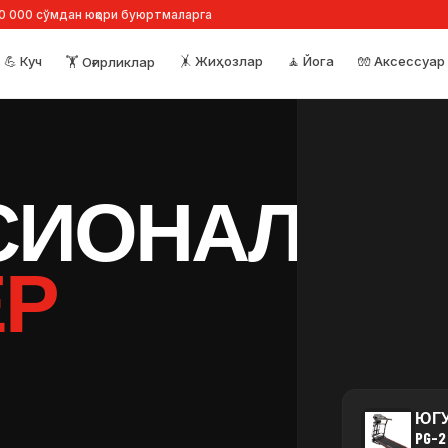
00 000 сўмдан юқори буюртмаларга
💪 Куч
🤸 Жиҳозлар
🧘 Йога
🧤 Аксессуар
🏋️ Оғирликлар
СИОНАЛ
ЁР
ЮГУ
PG-2