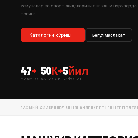
ускуналар ва спорт жиҳозларини энг яхши нархларда
топинг.
Каталогни кўриш →
Бепул маслаҳат
47
+
50
К+
5
йил
МАҲСУЛОТ
ХАРИДОР
КАФОЛАТ
BODY SOLID
HAMMER
KETTLER
LIFEFITNES
РАСМИЙ ДИЛЕР