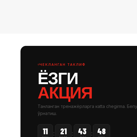
ЧЕКЛАНГАН ТАКЛИФ
ЁЗГИ
АКЦИЯ
Танланган тренажёрларга кatta chegirma. Беп
ўрнатиш.
11
21
43
47
:
:
: