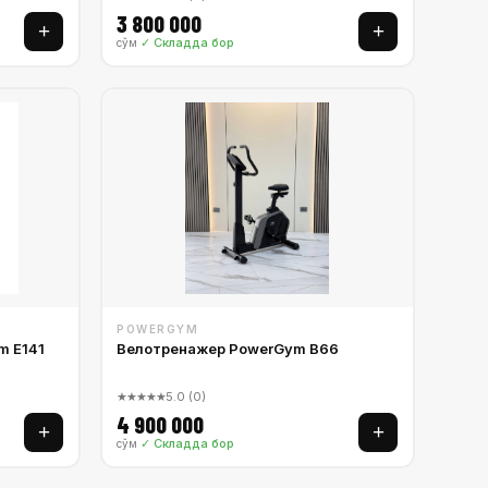
3 800 000
+
+
✓ Складда бор
сўм
POWERGYM
m E141
Велотренажер PowerGym B66
★★★★★
5.0 (0)
4 900 000
+
+
✓ Складда бор
сўм