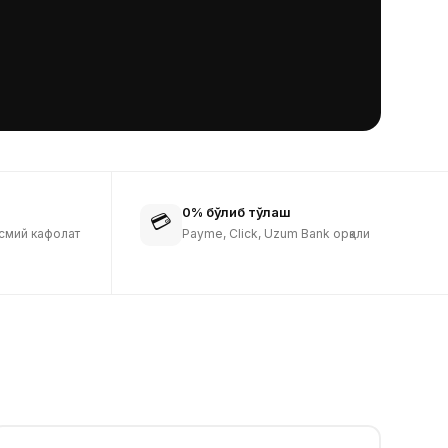
0% бўлиб тўлаш
💳
смий кафолат
Payme, Click, Uzum Bank орқали