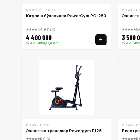
NORDICTRACK
POWERG
Югуриш йўлакчаси PowerGym PG-250
Эллипти
★★★★☆
4.9 (124)
★★★★★
5.
4 400 000
3 500 
+
✓ Складда бор
✓ Скл
сўм
сўм
POWERGYM
POWERG
Эллиптик тренажёр Powergym E125
Велотре
★★★★★
5.0 (0)
★★★★★
5.