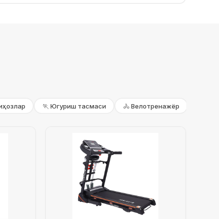
жиҳозлар
🏃 Югуриш тасмаси
🚴 Велотренажёр
🔄 Элл