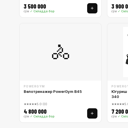
3 500 000
3 900 
+
✓ Складда бор
✓ Скл
сўм
сўм
🚴
POWERGYM
POWERG
Велотренажер PowerGym B45
Югуриш 
340
★★★★★
5.0 (0)
★★★★★
5.
4 800 000
7 200 
+
✓ Складда бор
✓ Скл
сўм
сўм